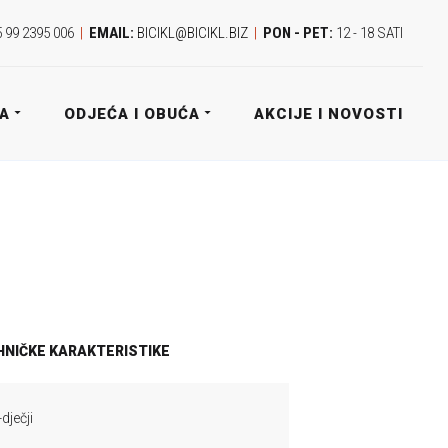
 99 2395 006
|
EMAIL:
BICIKL@BICIKL.BIZ
|
PON - PET:
12 - 18 SATI
A
ODJEĆA I OBUĆA
AKCIJE I NOVOSTI
HNIČKE KARAKTERISTIKE
dječji