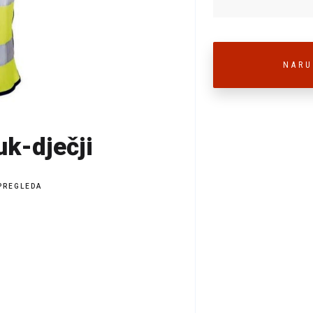
NARU
uk-dječji
PREGLEDA